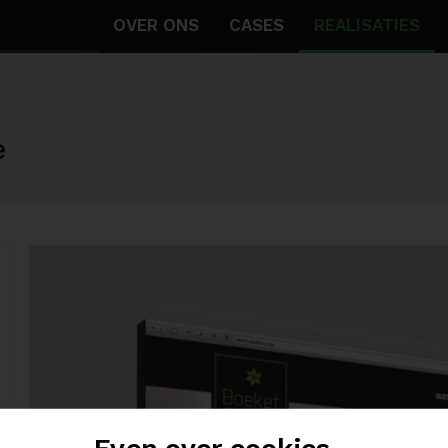
OVER ONS
CASES
REALISATIES
e