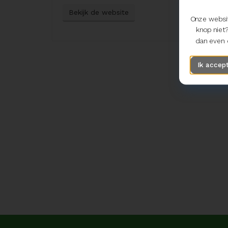
Bekijk de website
Onze websit
knop niet?
dan even d
Ik accep