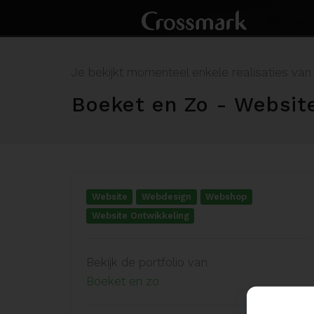
Je bekijkt momenteel enkele realisaties van
Boeket en Zo - Websit
Website
Webdesign
Webshop
Website Ontwikkeling
Bekijk de portfolio van
Boeket en zo