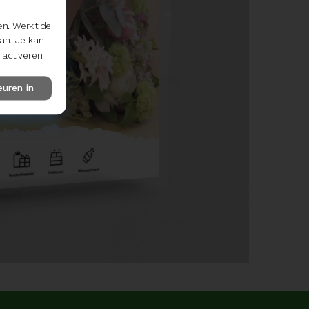
en. Werkt de
aan. Je kan
activeren.
euren in