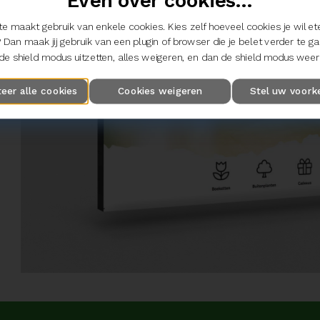
Even over cookies...
e maakt gebruik van enkele cookies. Kies zelf hoeveel cookies je wil et
 Dan maak jij gebruik van een plugin of browser die je belet verder te g
e shield modus uitzetten, alles weigeren, en dan de shield modus weer 
teer alle cookies
Cookies weigeren
Stel uw voork