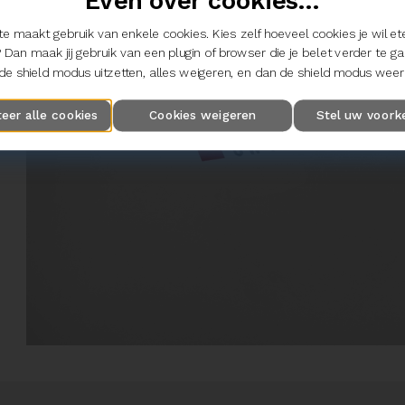
Even over cookies...
e maakt gebruik van enkele cookies. Kies zelf hoeveel cookies je wil et
 Dan maak jij gebruik van een plugin of browser die je belet verder te g
e shield modus uitzetten, alles weigeren, en dan de shield modus weer 
teer alle cookies
Cookies weigeren
Stel uw voork