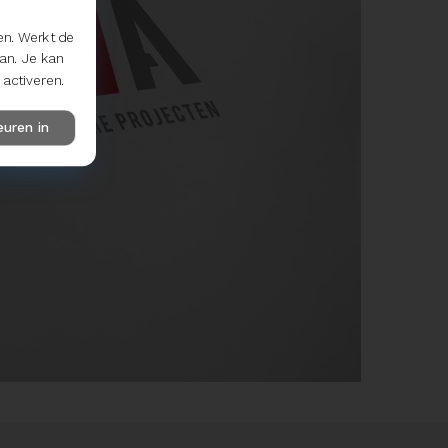
en. Werkt de
aan. Je kan
activeren.
euren in