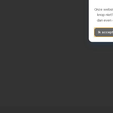
Onze websit
knop niet?
dan even d
Ik accep