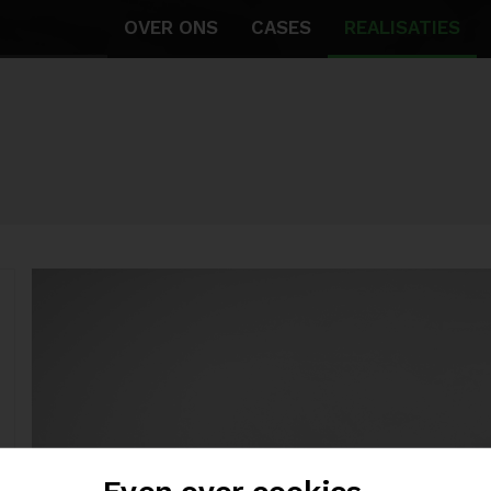
OVER ONS
CASES
REALISATIES