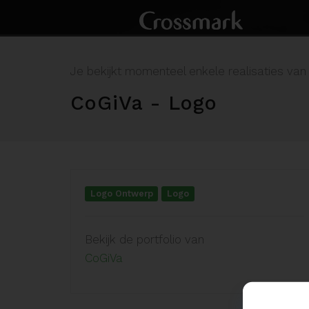
Je bekijkt momenteel enkele realisaties van
CoGiVa - Logo
Logo Ontwerp
Logo
Bekijk de portfolio van
CoGiVa