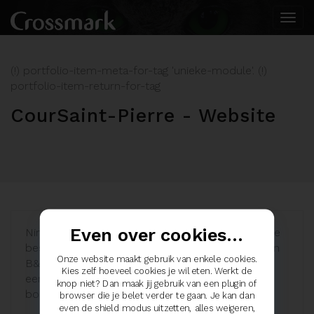
Togg
navi
(!) portfolio-item-meta-for-tag 'unieke-module'. (!)
portfolio-item-return-for-tag
CourSaint-Pierre - Website
Even over cookies...
Ninnia is al enkele jaren een trouwe klant. Toen ze
besloot haar stressy job achter te laten voor een
Onze website maakt gebruik van enkele cookies.
B&B in Frankrijk, kwam ze graag even langs voor
Kies zelf hoeveel cookies je wil eten. Werkt de
een eigen huisstijl en website, compleet met
knop niet? Dan maak jij gebruik van een plugin of
bookingsysteem.
browser die je belet verder te gaan. Je kan dan
even de shield modus uitzetten, alles weigeren,