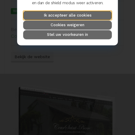
en dan de shield modus weer activeren.
Website
Webdesign
Unieke module
Bookings
Ik accepteer alle cookies
Cookies weigeren
Bekijk de portfolio van
Stel uw voorkeuren in
CourSaint-Pierre
Bekijk de website